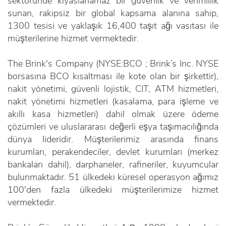
sektöründe kıyaslanamaz bir güvenlik ve verimlilik
sunan, rakipsiz bir global kapsama alanına sahip,
1300 tesisi ve yaklaşık 16,400 taşıt ağı vasıtası ile
müşterilerine hizmet vermektedir.
The Brink's Company (NYSE:BCO ; Brink’s Inc. NYSE
borsasına BCO kısaltması ile kote olan bir şirkettir),
nakit yönetimi, güvenli lojistik, CIT, ATM hizmetleri,
nakit yönetimi hizmetleri (kasalama, para işleme ve
akıllı kasa hizmetleri) dahil olmak üzere ödeme
çözümleri ve uluslararası değerli eşya taşımacılığında
dünya lideridir. Müşterilerimiz arasında finans
kurumları, perakendeciler, devlet kurumları (merkez
bankaları dahil), darphaneler, rafineriler, kuyumcular
bulunmaktadır. 51 ülkedeki küresel operasyon ağımız
100'den fazla ülkedeki müşterilerimize hizmet
vermektedir.